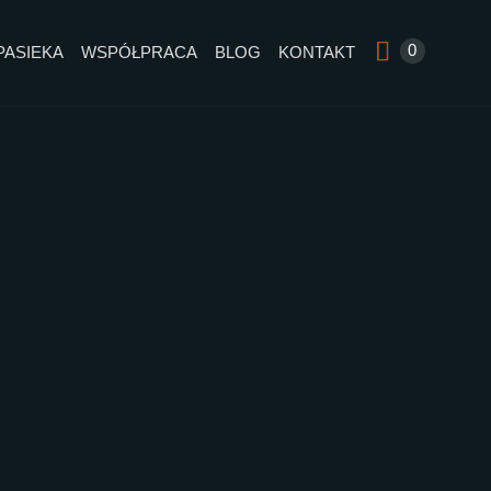
0
PASIEKA
WSPÓŁPRACA
BLOG
KONTAKT
IPOWY
nych dróg przecinają wyjątkowe
i. Siewki lip porastają obrzeża lasów.
erają ich nektar, zmieniając w złocisty,
miód lipowy.
ów.