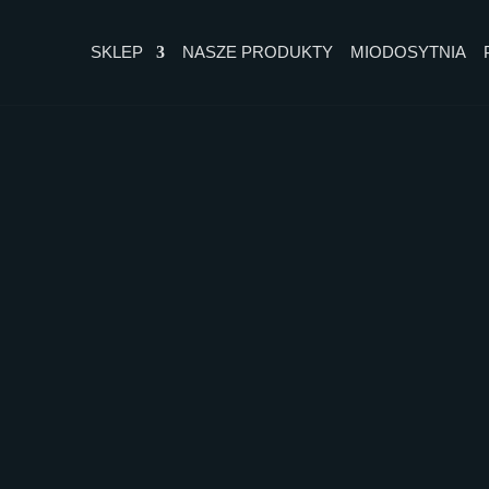
SKLEP
NASZE PRODUKTY
MIODOSYTNIA
MIÓD LIPOWY
MIÓD L
Warmiński krajobraz pol
starodrzewy lipowych ale
Nasze pszczoły latem zbi
aromatyczny, wyrazisty 
Z warmińskich alej i las
CAŁY OPIS