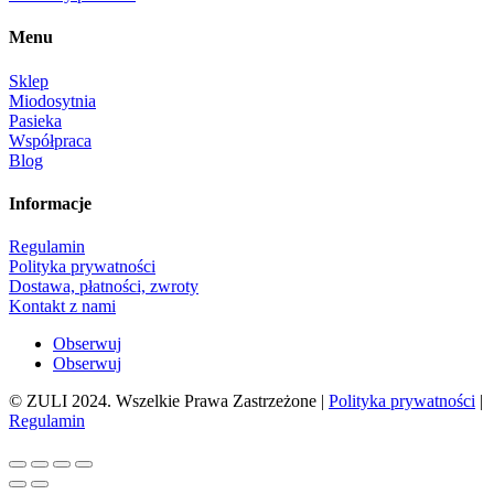
Menu
Sklep
Miodosytnia
Pasieka
Współpraca
Blog
Informacje
Regulamin
Polityka prywatności
Dostawa, płatności, zwroty
Kontakt z nami
Obserwuj
Obserwuj
© ZULI 2024. Wszelkie Prawa Zastrzeżone |
Polityka prywatności
|
Regulamin