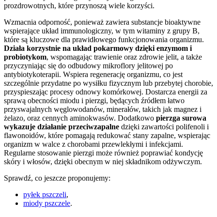
prozdrowotnych, które przynoszą wiele korzyści.
Wzmacnia odporność, ponieważ zawiera substancje bioaktywne
wspierające układ immunologiczny, w tym witaminy z grupy B,
które są kluczowe dla prawidłowego funkcjonowania organizmu.
Działa korzystnie na układ pokarmowy dzięki enzymom i
probiotykom
, wspomagając trawienie oraz zdrowie jelit, a także
przyczyniając się do odbudowy mikroflory jelitowej po
antybiotykoterapii. Wspiera regenerację organizmu, co jest
szczególnie przydatne po wysiłku fizycznym lub przebytej chorobie,
przyspieszając procesy odnowy komórkowej. Dostarcza energii za
sprawą obecności miodu i pierzgi, będących źródłem łatwo
przyswajalnych węglowodanów, minerałów, takich jak magnez i
żelazo, oraz cennych aminokwasów. Dodatkowo
pierzga surowa
wykazuje działanie przeciwzapalne
dzięki zawartości polifenoli i
flawonoidów, które pomagają redukować stany zapalne, wspierając
organizm w walce z chorobami przewlekłymi i infekcjami.
Regularne stosowanie pierzgi może również poprawiać kondycję
skóry i włosów, dzięki obecnym w niej składnikom odżywczym.
Sprawdź, co jeszcze proponujemy:
pyłek pszczeli
,
miody pszczele
.