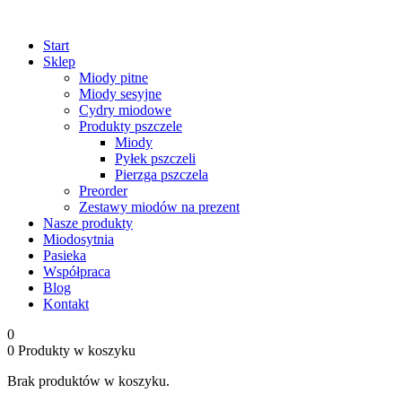
Start
Sklep
Miody pitne
Miody sesyjne
Cydry miodowe
Produkty pszczele
Miody
Pyłek pszczeli
Pierzga pszczela
Preorder
Zestawy miodów na prezent
Nasze produkty
Miodosytnia
Pasieka
Współpraca
Blog
Kontakt
0
0
Produkty w koszyku
Brak produktów w koszyku.