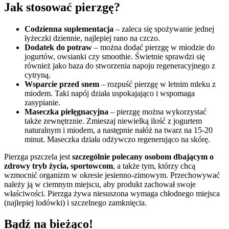
Jak stosować pierzgę?
Codzienna suplementacja
– zaleca się spożywanie jednej
łyżeczki dziennie, najlepiej rano na czczo.
Dodatek do potraw
– można dodać pierzgę w miodzie do
jogurtów, owsianki czy smoothie. Świetnie sprawdzi się
również jako baza do stworzenia napoju regeneracyjnego z
cytryną.
Wsparcie przed snem
– rozpuść pierzgę w letnim mleku z
miodem. Taki napój działa uspokajająco i wspomaga
zasypianie.
Maseczka pielęgnacyjna
– pierzgę można wykorzystać
także zewnętrznie. Zmieszaj niewielką ilość z jogurtem
naturalnym i miodem, a następnie nałóż na twarz na 15-20
minut. Maseczka działa odżywczo regenerująco na skórę.
Pierzga pszczela jest
szczególnie polecany osobom dbającym o
zdrowy tryb życia, sportowcom
, a także tym, którzy chcą
wzmocnić organizm w okresie jesienno-zimowym. Przechowywać
należy ją w ciemnym miejscu, aby produkt zachował swoje
właściwości. Pierzga żywa niesuszona wymaga chłodnego miejsca
(najlepiej lodówki) i szczelnego zamknięcia.
Bądź na bieżąco!