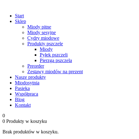
Start
Sklep
Miody pitne
Miody sesyjne
Cydry miodowe
Produkty pszczele
Miody
Pyłek pszczeli
Pierzga pszczela
Preorder
Zestawy miodów na prezent
Nasze produkty
Miodosytnia
Pasieka
Współpraca
Blog
Kontakt
0
0
Produkty w koszyku
Brak produktów w koszyku.