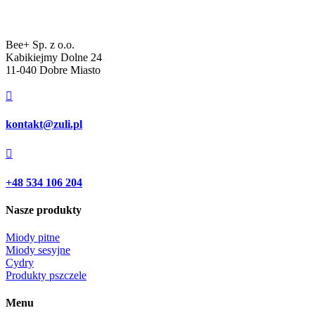
Bee+ Sp. z o.o.
Kabikiejmy Dolne 24
11-040 Dobre Miasto

kontakt@zuli.pl

+48 534 106 204
Nasze produkty
Miody pitne
Miody sesyjne
Cydry
Produkty pszczele
Menu