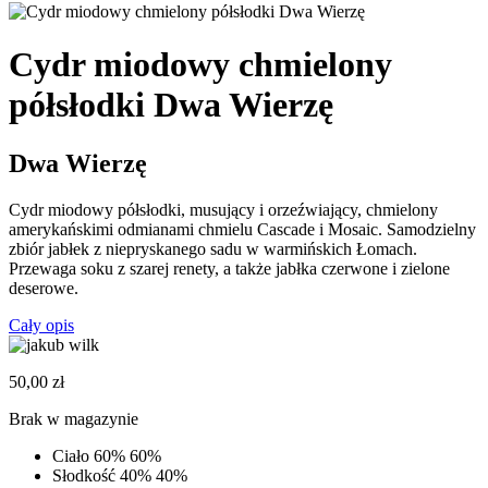
Cydr miodowy chmielony
półsłodki Dwa Wierzę
Dwa Wierzę
Cydr miodowy
półsłodki, musujący i orzeźwiający, chmielony
amerykańskimi odmianami chmielu Cascade i Mosaic. Samodzielny
zbiór jabłek z niepryskanego sadu w warmińskich Łomach.
Przewaga soku z szarej renety, a także jabłka czerwone i zielone
deserowe.
Cały opis
50,00
zł
Brak w magazynie
Ciało
60%
60%
Słodkość
40%
40%