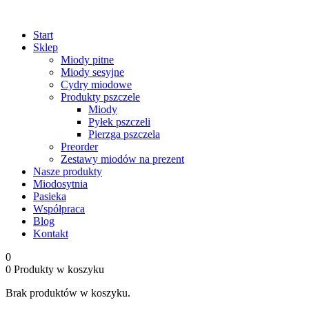
Start
Sklep
Miody pitne
Miody sesyjne
Cydry miodowe
Produkty pszczele
Miody
Pyłek pszczeli
Pierzga pszczela
Preorder
Zestawy miodów na prezent
Nasze produkty
Miodosytnia
Pasieka
Współpraca
Blog
Kontakt
0
0
Produkty w koszyku
Brak produktów w koszyku.