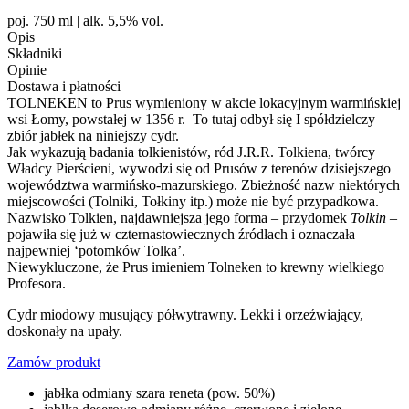
poj. 750 ml | alk. 5,5% vol.
Opis
Składniki
Opinie
Dostawa i płatności
TOLNEKEN to Prus wymieniony w akcie lokacyjnym warmińskiej
wsi Łomy, powstałej w 1356 r. To tutaj odbył się I spółdzielczy
zbiór jabłek na niniejszy cydr.
Jak wykazują badania tolkienistów, ród J.R.R. Tolkiena, twórcy
Władcy Pierścieni, wywodzi się od Prusów z terenów dzisiejszego
województwa warmińsko-mazurskiego. Zbieżność nazw niektórych
miejscowości (Tolniki, Tołkiny itp.) może nie być przypadkowa.
Nazwisko Tolkien, najdawniejsza jego forma – przydomek
Tolkin
–
pojawiła się już w czternastowiecznych źródłach i oznaczała
najpewniej ‘potomków Tolka’.
Niewykluczone, że Prus imieniem Tolneken to krewny wielkiego
Profesora.
Cydr miodowy musujący półwytrawny. Lekki i orzeźwiający,
doskonały na upały.
Zamów produkt
jabłka odmiany szara reneta (pow. 50%)